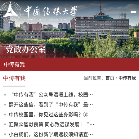
党政办公室
中传有我
中传有我
当前位置：
首页
中传有我
“中传有我”公众号温暖上线，校园因你更美好
翻开这些信，看到了“中传有我”最可爱的日常
中传校园里，你见过这些身影吗？③
汇聚众智献良策 同心致远谋发展｜“中传有我”建言献策平台师生座谈会顺利召开
小白杨们，这份新学期返校须知请查收！