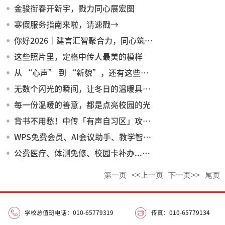
金骏衔春开新宇，戮力同心展宏图
寒假服务指南来啦，请速戳→
你好2026｜建言汇智聚合力，同心筑梦赴新程
这些照片里，定格中传人最美的模样
从 “心声” 到 “新貌”，还有这些小美好在悄然生长...
无数个闪光的瞬间，让冬日的温暖具象化了!
每一份温暖的善意，都是点亮校园的光
背书不用愁！中传「有声自习区」攻略来啦
WPS免费会员、AI会议助手、教学智能客服...效率神器带你解锁智慧校园新体验！
公费医疗、体测免修、校园卡补办...答案在这里！
第一页
<<上一页
下一页>>
尾页
学校总值班电话：010-65779319
传真：010-65779134